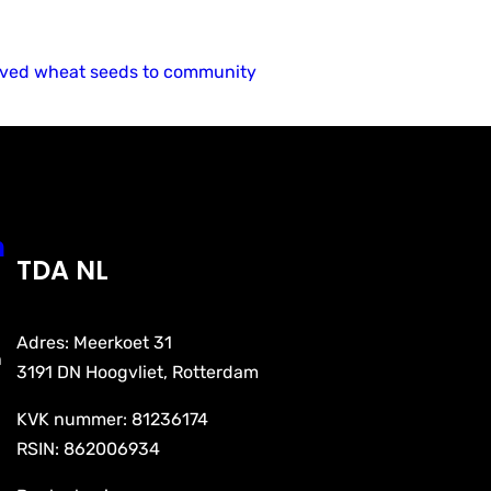
roved wheat seeds to community
n
TDA NL
Adres: Meerkoet 31
n
3191 DN Hoogvliet, Rotterdam
KVK nummer: 81236174
RSIN: 862006934