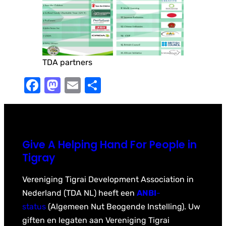
TDA partners
Facebook
Mastodon
Email
Share
Give A Helping Hand For People in
Tigray
Vereniging Tigrai Development Association in
Nederland (TDA NL) heeft een
ANBI
-
status
(Algemeen Nut Beogende Instelling). Uw
giften en legaten aan Vereniging Tigrai